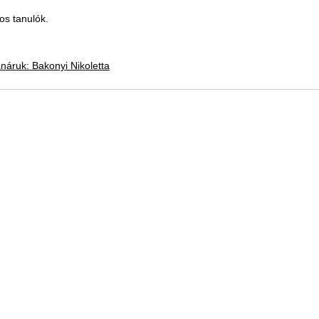
yos tanulók.
anáruk: Bakonyi Nikoletta