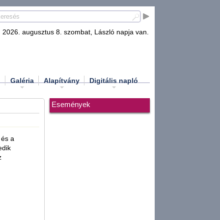
2026. augusztus 8. szombat, László napja van.
d
Galéria
Alapítvány
Digitális napló
Események
 és a
edik
z