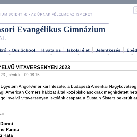
IUM SCIENTIÆ • AZ ÚRNAK FÉLELME AZ ISMERET
asori Evangélikus Gimnázium
61.
król - Our School
Hivatalos
Iskolai élet
Jelentkezés
Ebé
ELVŰ VITAVERSENYEN 2023
 23., péntek - 09:08:15
 Egyetem Angol-Amerikai Intézete, a budapesti Amerikai Nagykövetség
i American Corners hálózat által középiskolásoknak meghirdetett het
gol nyelvű vitaversenyen iskolánk csapata a Sustain Sisters bekerült a
ai:
 Doroti
he Panna
i Kata