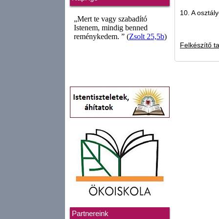
10. A osztál
Felkészítő t
Partnereink