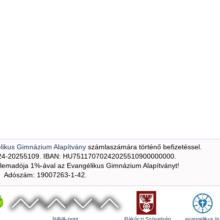
likus Gimnázium Alapítvány
számlaszámára történő befizetéssel.
24-20255109. IBAN: HU75117070242025510900000000.
emadója 1%-ával az Evangélikus Gimnázium Alapítványt!
Adószám: 19007263-1-42.
NAVA-pont
Rákóczi Szövetség
evangelikus.h