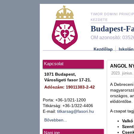
TIMOR DOMINI PRINCIP
KEZDETE
Budapest-F
OM azonosító: 0352
Kezdőlap
Iskolán
Kapcsolat
ANGOL NY
2023. június.
1071 Budapest,
Városligeti fasor 17-21.
A Debreceni
Adószám: 19011383-2-42
magyarország
országos, an
Porta: +36-1/321-1200
elődöntőbe.
Titkárság: +36-1/322-4406
A csapat tagj
E-mail:
titkarsag@fasori.hu
Bővebben...
Valkó
Szent
Csenk
Napi ige