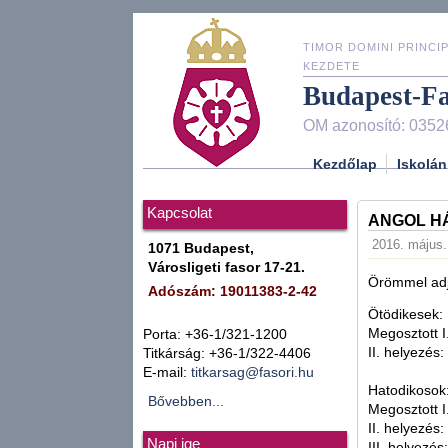
TIMOR DOMINI PRINCIP
KEZDETE
Budapest-F
OM azonosító: 0352
Kezdőlap
Iskolán
Kapcsolat
ANGOL H
2016. május. 
1071 Budapest,
Városligeti fasor 17-21.
Örömmel adj
Adószám: 19011383-2-42
Ötödikesek:
Megosztott I
Porta: +36-1/321-1200
II. helyezés:
Titkárság: +36-1/322-4406
E-mail:
titkarsag@fasori.hu
Hatodikosok
Bővebben...
Megosztott I
II. helyezés:
Napi ige
III. helyezés