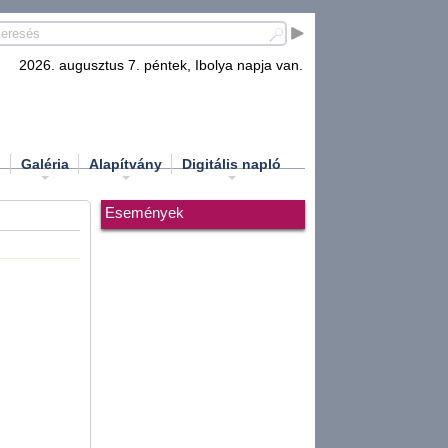
2026. augusztus 7. péntek, Ibolya napja van.
d
Galéria
Alapítvány
Digitális napló
Események