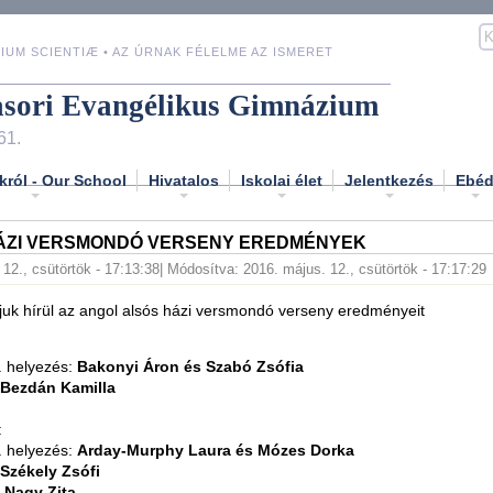
IUM SCIENTIÆ • AZ ÚRNAK FÉLELME AZ ISMERET
asori Evangélikus Gimnázium
61.
król - Our School
Hivatalos
Iskolai élet
Jelentkezés
Ebé
ÁZI VERSMONDÓ VERSENY EREDMÉNYEK
12., csütörtök - 17:13:38
| Módosítva: 2016. május. 12., csütörtök - 17:17:29
uk hírül az angol alsós házi versmondó verseny eredményeit
. helyezés:
Bakonyi Áron és Szabó Zsófia
Bezdán Kamilla
:
. helyezés:
Arday-Murphy Laura és Mózes Dorka
Székely Zsófi
:
Nagy Zita