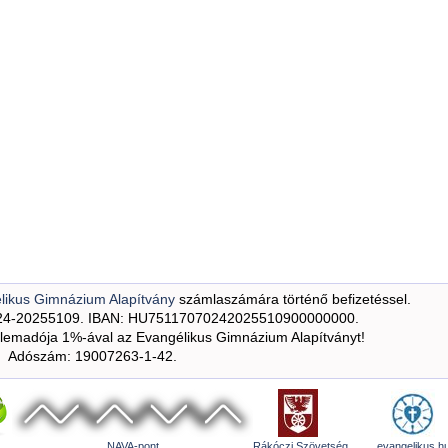
likus Gimnázium Alapítvány
számlaszámára történő befizetéssel.
24-20255109. IBAN: HU75117070242025510900000000.
emadója 1%-ával az Evangélikus Gimnázium Alapítványt!
Adószám: 19007263-1-42.
NAVA-pont
Rákóczi Szövetség
evangelikus.h