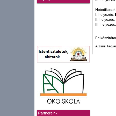
Hetedikesek
I. helyezés:
II. helyezés:
III. helyezés
Felkészítőt
A zsűri tagja
Partnereink