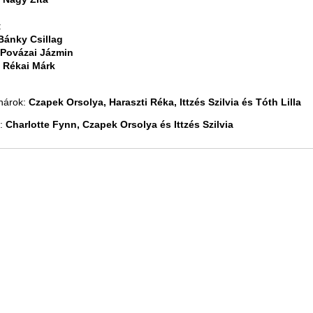
:
Bánky Csillag
Povázai Jázmin
:
Rékai Márk
anárok:
Czapek Orsolya, Haraszti Réka, Ittzés Szilvia és Tóth Lilla
i:
Charlotte Fynn, Czapek Orsolya és Ittzés Szilvia