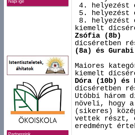
Napi ige
4. helyezést 
5. helyezést 
8. helyezést 
kiemelt dícsé
Zsófia (8b)
dícséretben r
(8a) és Gurabi
Maiores kategó
kiemelt dícsé
Dóra (10b) és 
dícséretben r
Utóbbi három d
növeli, hogy a
(sikeres) közé
vettek részt, 
eredményt érte
Partnereink