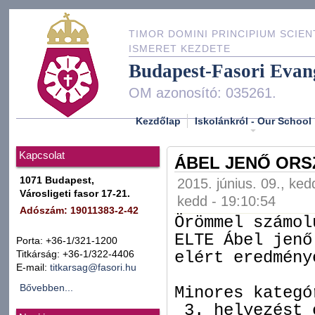
TIMOR DOMINI PRINCIPIUM SCIEN
ISMERET KEZDETE
Budapest-Fasori Evan
OM azonosító: 035261.
Kezdőlap
Iskolánkról - Our School
Kapcsolat
ÁBEL JENŐ ORS
1071 Budapest,
2015. június. 09., ked
Városligeti fasor 17-21.
kedd - 19:10:54
Adószám: 19011383-2-42
Örömmel számol
ELTE Ábel jenő
Porta: +36-1/321-1200
elért eredmény
Titkárság: +36-1/322-4406
E-mail:
titkarsag@fasori.hu
Bővebben...
Minores kategó
3. helyezést 