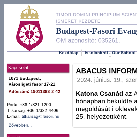
TIMOR DOMINI PRINCIPIUM SCIEN
ISMERET KEZDETE
Budapest-Fasori Evan
OM azonosító: 035261.
Kezdőlap
Iskolánkról - Our School
Kapcsolat
ABACUS INFORM
1071 Budapest,
2024. június. 19., sze
Városligeti fasor 17-21.
Adószám: 19011383-2-42
Katona Csanád
az A
hónapban beküldte a 
Porta: +36-1/321-1200
megoldását,i oklevel
Titkárság: +36-1/322-4406
25. helyezettként.
E-mail:
titkarsag@fasori.hu
Bővebben...