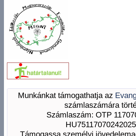
Munkánkat támogathatja az
Evang
számlaszámára törté
Számlaszám: OTP 117070
HU75117070242025
Támogassa személyi jövedelemad