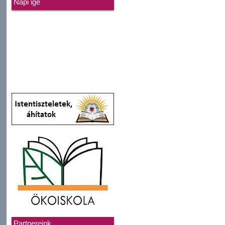
Napi ige
Partnereink