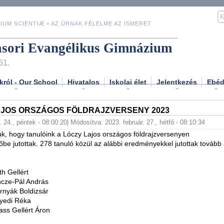
IUM SCIENTIÆ • AZ ÚRNAK FÉLELME AZ ISMERET
asori Evangélikus Gimnázium
61.
król - Our School
Hivatalos
Iskolai élet
Jelentkezés
Ebé
AJOS ORSZÁGOS FÖLDRAJZVERSENY 2023
. 24., péntek - 08:00:20
| Módosítva: 2023. február. 27., hétfő - 08:10:34
k, hogy tanulóink a Lóczy Lajos országos földrajzversenyen
be jutottak. 278 tanuló közül az alábbi eredményekkel jutottak tovább
th Gellért
ncze-Pál András
rnyák Boldizsár
nyedi Réka
ass Gellért Áron