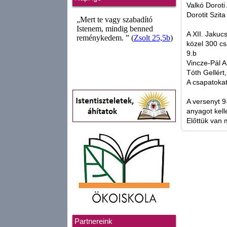
Valkó Doroti
Dorotit Szita
A XII. Jakuc
közel 300 cs
9.b
Vincze-Pál A
Tóth Gellért
A csapatokat
A versenyt 9
anyagot kell
Előttük van 
Partnereink