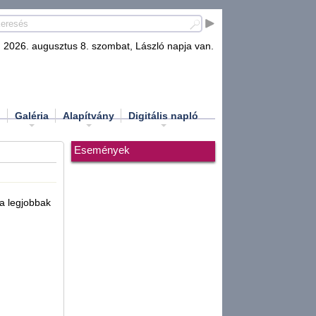
2026. augusztus 8. szombat, László napja van.
d
Galéria
Alapítvány
Digitális napló
Események
 a legjobbak