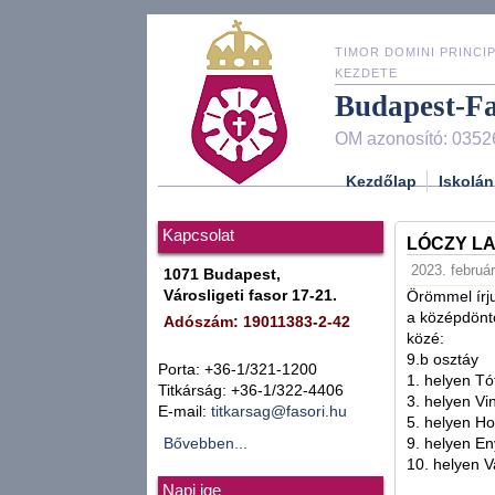
TIMOR DOMINI PRINCIP
KEZDETE
Budapest-F
OM azonosító: 0352
Kezdőlap
Iskolán
Kapcsolat
LÓCZY L
2023. február
1071 Budapest,
Városligeti fasor 17-21.
Örömmel írju
a középdöntő
Adószám: 19011383-2-42
közé:
9.b osztáy
Porta: +36-1/321-1200
1. helyen Tó
Titkárság: +36-1/322-4406
3. helyen Vi
E-mail:
titkarsag@fasori.hu
5. helyen Ho
Bővebben...
9. helyen E
10. helyen V
Napi ige