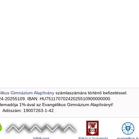
likus Gimnázium Alapítvány
számlaszámára történő befizetéssel.
24-20255109. IBAN: HU75117070242025510900000000.
emadója 1%-ával az Evangélikus Gimnázium Alapítványt!
Adószám: 19007263-1-42.
NAVA-pont
Rákóczi Szövetség
evangelikus.h