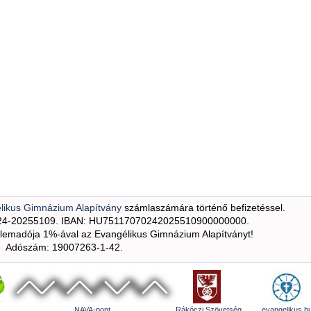
likus Gimnázium Alapítvány
számlaszámára történő befizetéssel.
24-20255109. IBAN: HU75117070242025510900000000.
emadója 1%-ával az Evangélikus Gimnázium Alapítványt!
Adószám: 19007263-1-42.
NAVA-pont
Rákóczi Szövetség
evangelikus.h