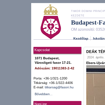
TIMOR DOMINI PRINCIP
KEZDETE
Budapest-F
OM azonosító: 0352
Kezdőlap
Iskolán
Kapcsolat
DEÁK TÉR
2024. április.
1071 Budapest,
Városligeti fasor 17-21.
Ebers-Ujvár
Adószám: 19011383-2-42
Porta: +36-1/321-1200
Titkárság: +36-1/322-4406
E-mail:
titkarsag@fasori.hu
Bővebben...
Napi ige