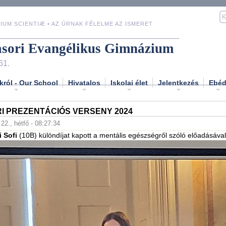
IUM SCIENTIÆ • AZ ÚRNAK FÉLELME AZ ISMERET
asori Evangélikus Gimnázium
61.
król - Our School
Hivatalos
Iskolai élet
Jelentkezés
Ebé
I PREZENTÁCIÓS VERSENY 2024
 22., hétfő - 08:27:34
i Sofi
(10B) különdíjat kapott a mentális egészségről szóló előadásával