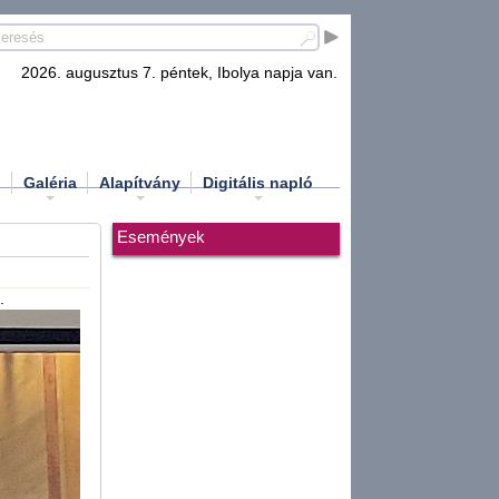
2026. augusztus 7. péntek, Ibolya napja van.
d
Galéria
Alapítvány
Digitális napló
Események
.