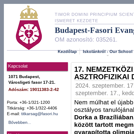
TIMOR DOMINI PRINCIPIUM SCIEN
ISMERET KEZDETE
Budapest-Fasori Evan
OM azonosító: 035261.
Kezdőlap
Iskolánkról - Our School
Kapcsolat
17. NEMZETKÖZI
ASZTROFIZIKAI 
1071 Budapest,
Városligeti fasor 17-21.
2024. szeptember. 17.
Adószám: 19011383-2-42
szeptember. 17., kedd
Nem múlhat el újabb
Porta: +36-1/321-1200
Titkárság: +36-1/322-4406
osztályos tanulójána
E-mail:
titkarsag@fasori.hu
Dorka a Brazíliába
Bővebben...
között tartott meg
gyarapította olimpi