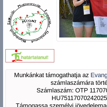
Munkánkat támogathatja az
Evang
számlaszámára törté
Számlaszám: OTP 117070
HU75117070242025
Támogassa személyi jövedelemad