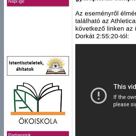
Napi ige
Az eseményről élmé
található az Athleti
következő linken az
Dorkát 2:55:20-tól:
Partnereink