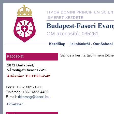
TIMOR DOMINI PRINCIPIUM SCIEN
ISMERET KEZDETE
Budapest-Fasori Evan
OM azonosító: 035261.
Kezdőlap
Iskolánkról - Our School
Sajnos a kért tartalom nem tölthe
Kapcsolat
1071 Budapest,
Városligeti fasor 17-21.
Adószám: 19011383-2-42
Porta: +36-1/321-1200
Titkárság: +36-1/322-4406
E-mail:
titkarsag@fasori.hu
Bővebben...