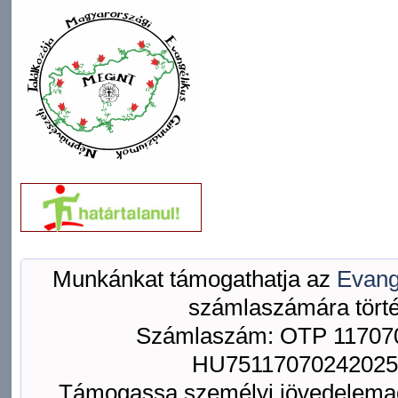
Munkánkat támogathatja az
Evang
számlaszámára törté
Számlaszám: OTP 117070
HU75117070242025
Támogassa személyi jövedelemad