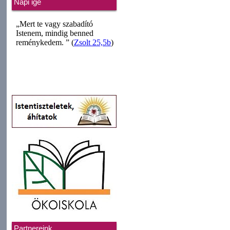
Napi ige
Partnereink