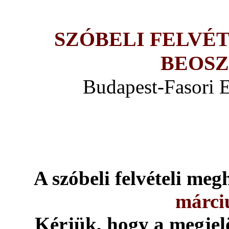
SZÓBELI FELVÉ
BEOSZT
Budapest-Fasori 
A szóbeli felvételi me
márciu
Kérjük, hogy a megjelö