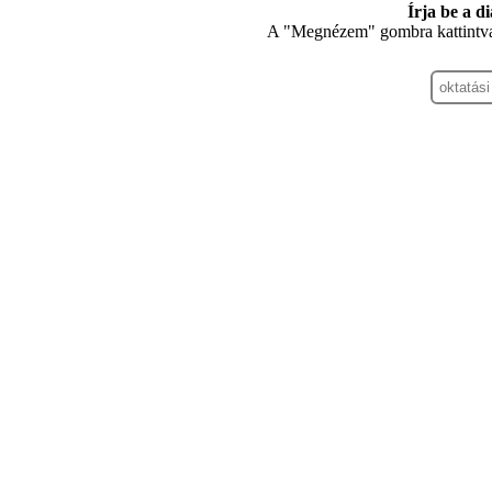
Írja be a d
A "Megnézem" gombra kattintva 