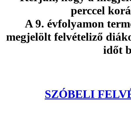
perccel kor
A 9. évfolyamon term
megjelölt felvételiző diá
időt 
SZÓBELI FEL