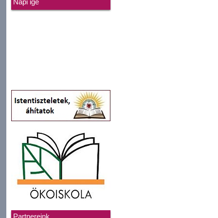
Napi ige
Partnereink