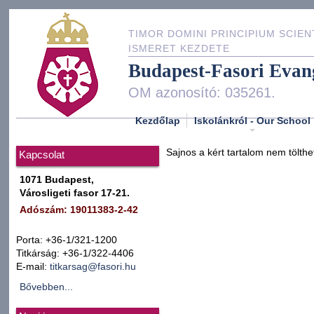
TIMOR DOMINI PRINCIPIUM SCIEN
ISMERET KEZDETE
Budapest-Fasori Evan
OM azonosító: 035261.
Kezdőlap
Iskolánkról - Our School
Sajnos a kért tartalom nem tölthe
Kapcsolat
1071 Budapest,
Városligeti fasor 17-21.
Adószám: 19011383-2-42
Porta: +36-1/321-1200
Titkárság: +36-1/322-4406
E-mail:
titkarsag@fasori.hu
Bővebben...