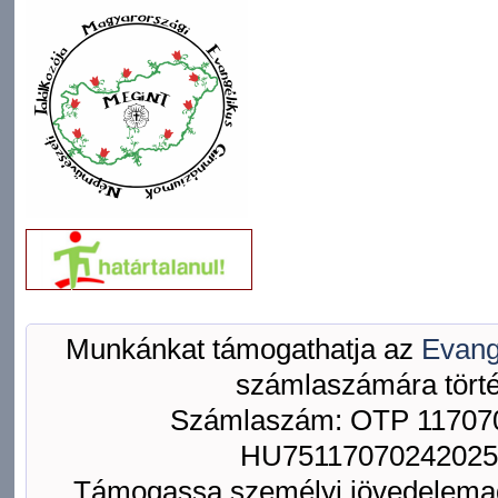
Munkánkat támogathatja az
Evang
számlaszámára törté
Számlaszám: OTP 117070
HU75117070242025
Támogassa személyi jövedelemad